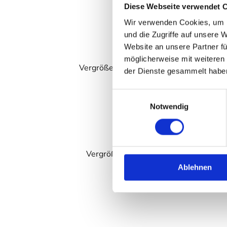
Diese Webseite verwendet 
Wir verwenden Cookies, um I
und die Zugriffe auf unsere 
Website an unsere Partner fü
möglicherweise mit weiteren
Vergrößerung des Unternehmens und U
der Dienste gesammelt habe
E
Notwendig
i
n
w
i
Vergrößerung des Unternehmens und 
l
Räumlichk
Ablehnen
l
i
g
u
n