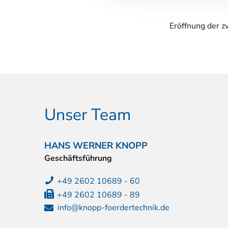
g
s
Eröffnung der z
a
u
s
w
a
h
l
Unser Team
HANS WERNER KNOPP
Geschäftsführung
+49 2602 10689 - 60
+49 2602 10689 - 89
info@knopp-foerdertechnik.de