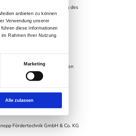
sten Unternehmen und Gründung des
 Medien anbieten zu können
n Heiligenroth
hrer Verwendung unserer
 führen diese Informationen
ie im Rahmen Ihrer Nutzung
Marketing
en für die eigenen Räumlichkeiten
Alle zulassen
 Knopp Fördertechnik GmbH & Co. KG