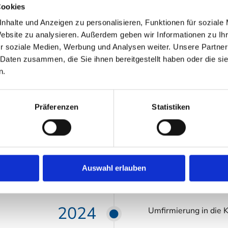
Cookies
Austritt aus dem er
1990er
nhalte und Anzeigen zu personalisieren, Funktionen für soziale
Einzelunternehmens i
Website zu analysieren. Außerdem geben wir Informationen zu I
r soziale Medien, Werbung und Analysen weiter. Unsere Partner
 Daten zusammen, die Sie ihnen bereitgestellt haben oder die s
1994
mzug nach Kadenbach
n.
Präferenzen
Statistiken
2000
Beginn der Bauarbeit
Umzug in die eigenen
2002
eiten in Niederelbert
Auswahl erlauben
2024
Umfirmierung in die