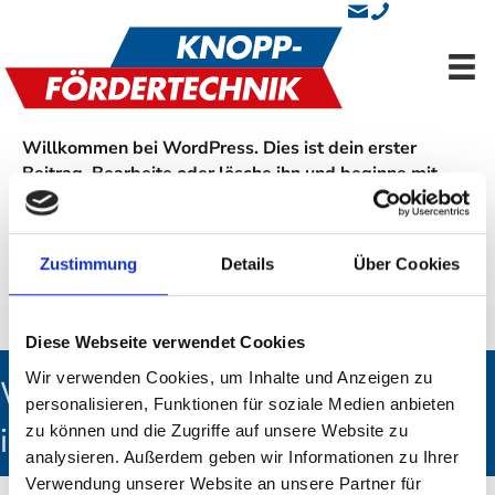
Willkommen bei WordPress. Dies ist dein erster
Beitrag. Bearbeite oder lösche ihn und beginne mit
dem Schreiben!
Zustimmung
Details
Über Cookies
Geposted in
Beispiel-Kategorie
,
Kategorie A
Diese Webseite verwendet Cookies
Wir verwenden Cookies, um Inhalte und Anzeigen zu
Wir freuen uns darauf, mit Ihnen
personalisieren, Funktionen für soziale Medien anbieten
ins Gespräch zu kommen!
zu können und die Zugriffe auf unsere Website zu
analysieren. Außerdem geben wir Informationen zu Ihrer
Verwendung unserer Website an unsere Partner für